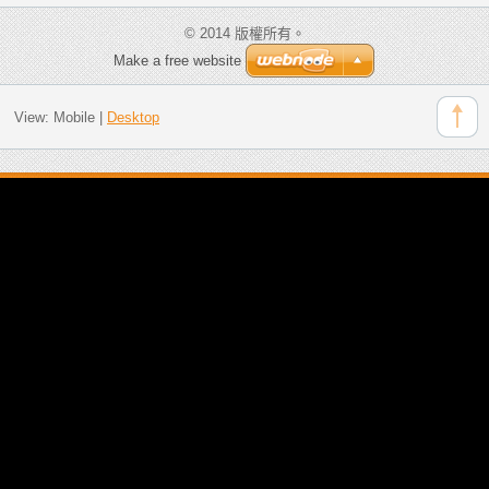
© 2014 版權所有。
Make a free website
View:
Mobile
|
Desktop